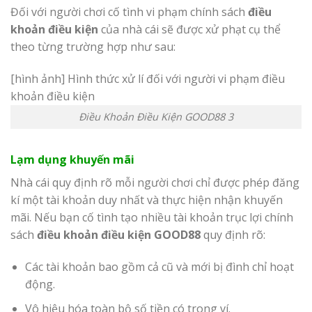
Đối với người chơi cố tình vi phạm chính sách
điều
khoản điều kiện
của nhà cái sẽ được xử phạt cụ thể
theo từng trường hợp như sau:
[hình ảnh] Hình thức xử lí đối với người vi phạm điều
khoản điều kiện
Điều Khoản Điều Kiện GOOD88 3
Lạm dụng khuyến mãi
Nhà cái quy định rõ mỗi người chơi chỉ được phép đăng
kí một tài khoản duy nhất và thực hiện nhận khuyến
mãi. Nếu bạn cố tình tạo nhiều tài khoản trục lợi chính
sách
điều khoản điều kiện GOOD88
quy định rõ:
Các tài khoản bao gồm cả cũ và mới bị đình chỉ hoạt
động.
Vô hiệu hóa toàn bộ số tiền có trong ví.