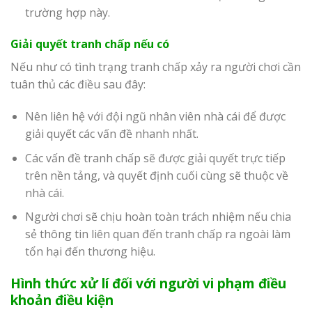
trường hợp này.
Giải quyết tranh chấp nếu có
Nếu như có tình trạng tranh chấp xảy ra người chơi cần
tuân thủ các điều
sau đây:
Nên liên hệ với đội ngũ nhân viên nhà cái để được
giải quyết các vấn đề nhanh nhất.
Các vấn đề tranh chấp sẽ được giải quyết trực tiếp
trên nền tảng, và quyết định cuối cùng sẽ thuộc về
nhà cái.
Người chơi sẽ chịu hoàn toàn trách nhiệm nếu chia
sẻ thông tin liên quan đến tranh chấp ra ngoài làm
tổn hại đến thương hiệu.
Hình thức xử lí đối với người vi phạm điều
khoản điều kiện