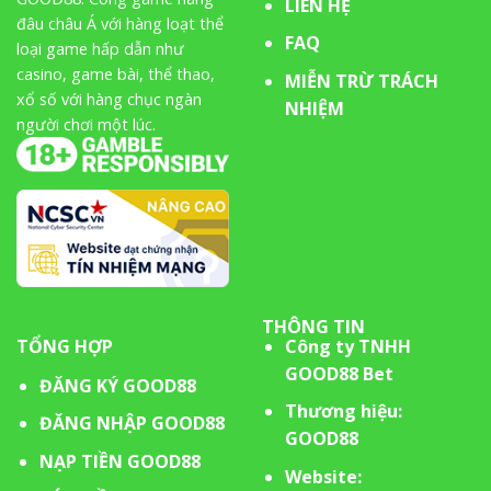
LIÊN HỆ
đâu châu Á với hàng loạt thể
FAQ
loại game hấp dẫn như
casino, game bài, thể thao,
MIỄN TRỪ TRÁCH
xổ số với hàng chục ngàn
NHIỆM
người chơi một lúc.
THÔNG TIN
TỔNG HỢP
Công ty TNHH
GOOD88 Bet
ĐĂNG KÝ GOOD88
Thương hiệu:
ĐĂNG NHẬP GOOD88
GOOD88
NẠP TIỀN GOOD88
Website: