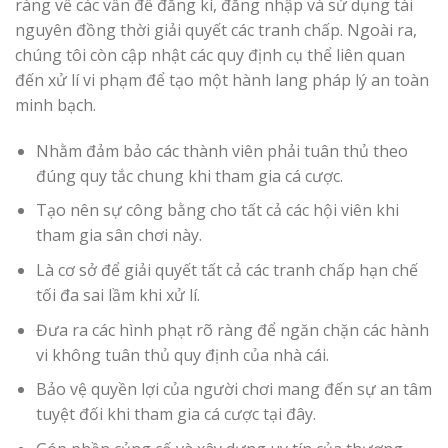
ràng về các vấn đề đăng kí, đăng nhập và sử dụng tài
nguyên đồng thời giải quyết các tranh chấp. Ngoài ra,
chúng tôi còn cập nhật các quy định cụ thể liên quan
đến xử lí vi phạm để tạo một hành lang pháp lý an toàn
minh bạch.
Nhằm đảm bảo các thành viên phải tuân thủ theo
đúng quy tắc chung khi tham gia cá cược.
Tạo nên sự công bằng cho tất cả các hội viên khi
tham gia sân chơi này.
Là cơ sở để giải quyết tất cả các tranh chấp hạn chế
tối đa sai lầm khi xử lí.
Đưa ra các hình phạt rõ ràng để ngăn chặn các hành
vi không tuân thủ quy định của nhà cái.
Bảo vệ quyền lợi của người chơi mang đến sự an tâm
tuyệt đối khi tham gia cá cược tại đây.