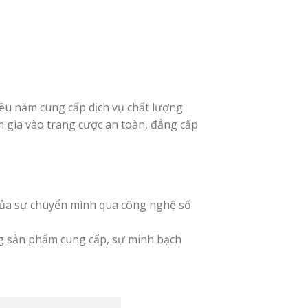
ều năm cung cấp dịch vụ chất lượng
m gia vào trang cược an toàn, đẳng cấp
 của sự chuyển mình qua công nghệ số
ong sản phẩm cung cấp, sự minh bạch