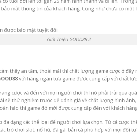
ã có tuổi đời lên tới gần 25 năm hình thành và đi lên. Trong 
h bảo mật thông tin của khách hàng. Cũng như chưa có một l
in được bảo mật tuyệt đối
Giới Thiệu GOOD88 2
ảm thấy an tâm, thoải mái thì chất lượng game cược ở đây m
 GOOD88
với hàng ngàn tựa game được cung cấp với chất lượ
ang cược và đến với mọi người chơi thì nó phải trải qua quá 
i sẽ thử nghiệm trước để đánh giá về chất lượng hình ảnh, â
ã hoàn hảo thì game đó mới được cung cấp đến với khách hàn
p đa dạng các thể loại để người chơi lựa chọn. Từ cá cược th
các trò chơi slot, nổ hũ, đá gà, bắn cá phù hợp với mọi đối t