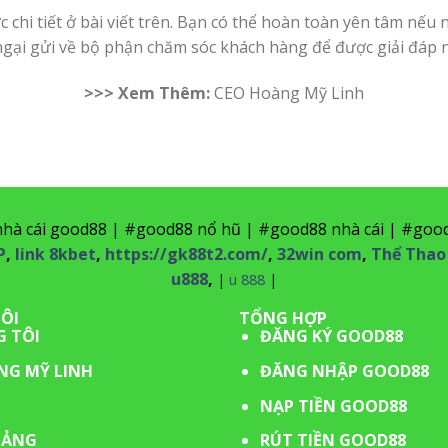
c chi tiết ở bài viết trên. Bạn có thể hoàn toàn yên tâm nếu
 ngại gửi về bộ phận chăm sóc khách hàng để được giải đáp 
>>> Xem Thêm:
CEO Hoàng Mỹ Linh
à cái good88 | #good88 nổ hũ | #good88 nhà cái | #good8
P
,
link 8kbet
,
https://gk88t2.com/
,
32win com
,
Thể Thao
u888
,
|
u 888
|
ÔI
TỔNG HỢP
G TÔI
ĐĂNG KÝ GOOD88
NG MỸ LINH
ĐĂNG NHẬP GOOD88
NẠP TIỀN GOOD88
OẢNG
RÚT TIỀN GOOD88