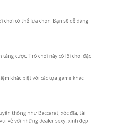
 chơi có thể lựa chọn. Bạn sẽ dễ dàng
 tảng cược. Trò chơi này có lối chơi đặc
iệm khác biệt với các tựa game khác
ruyền thống như Baccarat, xóc đĩa, tài
vui vẻ với những dealer sexy, xinh đẹp