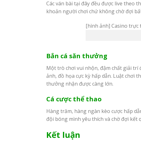
Các ván bài tại đây đều được live theo 
khoản người chơi chứ không chờ đợi bất
[hình ảnh] Casino trực
Bắn cá săn thưởng
Một trò chơi vui nhộn, đậm chất giải tr
ảnh, đồ họa cực kỳ hấp dẫn. Luật chơi t
thưởng nhận được càng lớn.
Cá cược thể thao
Hàng trăm, hàng ngàn kèo cược hấp dẫn 
đội bóng mình yêu thích và chờ đợi kết 
Kết luận