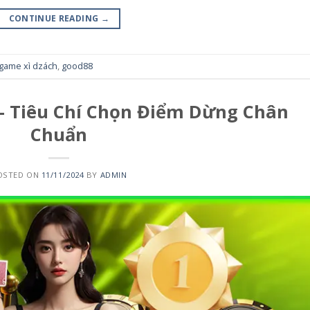
CONTINUE READING
→
game xì dzách
,
good88
 – Tiêu Chí Chọn Điểm Dừng Chân
Chuẩn
OSTED ON
11/11/2024
BY
ADMIN