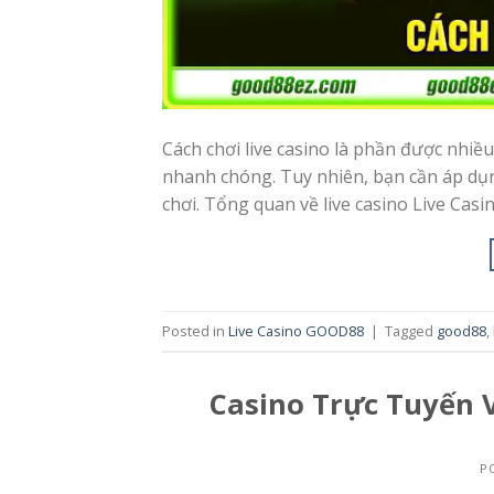
Cách chơi live casino là phần được nhiề
nhanh chóng. Tuy nhiên, bạn cần áp dụn
chơi. Tổng quan về live casino Live Casi
Posted in
Live Casino GOOD88
|
Tagged
good88
,
Casino Trực Tuyến 
P