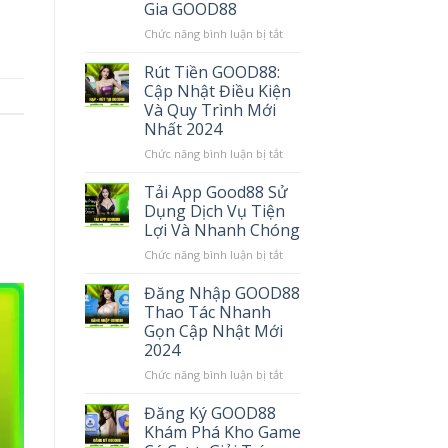
Gia GOOD88
Ưu
Đãi
ở
Chức năng bình luận bị tắt
Hấp
Đăng
Dẫn
Nhập
Rút Tiền GOOD88:
Bậc
Mỗi
Cập Nhật Điều Kiện
Nhất
Ngày
Và Quy Trình Mới
Năm
–
Nhất 2024
2024
Nhận
Quà
ở
Chức năng bình luận bị tắt
Liền
Rút
Tay
Tiền
Tải App Good88 Sử
Khi
GOOD88:
Dụng Dịch Vụ Tiện
Tham
Cập
Lợi Và Nhanh Chóng
Gia
Nhật
GOOD88
ở
Chức năng bình luận bị tắt
Điều
Tải
Kiện
App
Và
Đăng Nhập GOOD88
Good88
Quy
Thao Tác Nhanh
Sử
Trình
Gọn Cập Nhật Mới
Dụng
Mới
2024
Dịch
Nhất
Vụ
2024
ở
Chức năng bình luận bị tắt
Tiện
Đăng
Lợi
Nhập
Đăng Ký GOOD88
Và
GOOD88
Khám Phá Kho Game
Nhanh
Thao