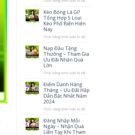
ở
Chức năng bình luận bị tắt
Nạp
Tiền
Kèo Bóng Là Gì?
GOOD88
Tổng Hợp 5 Loại
Tiện
Kèo Phổ Biến Hiện
Lợi
Nay
Nhanh
Chóng
ở
Chức năng bình luận bị tắt
Với
Kèo
Đa
Bóng
Nạp Đầu Tặng
Dạng
Là
Thưởng – Tham Gia
Phương
Gì?
Ưu Đãi Nhận Quà
Thức
Tổng
Lớn
Hợp
5
ở
Chức năng bình luận bị tắt
Loại
Nạp
Kèo
Đầu
Điểm Danh Hàng
Phổ
Tặng
Tháng – Ưu Đãi Hấp
Biến
Thưởng
Dẫn Bậc Nhất Năm
Hiện
–
2024
Nay
Tham
Gia
ở
Chức năng bình luận bị tắt
Ưu
Điểm
Đãi
Danh
Đăng Nhập Mỗi
t
Nhận
Hàng
Ngày – Nhận Quà
Quà
Tháng
Liền Tay Khi Tham
Lớn
–