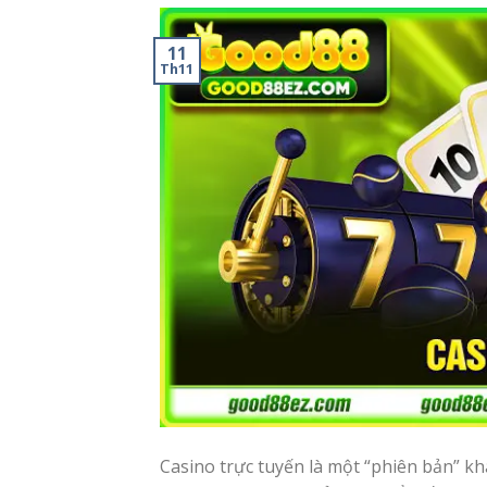
11
Th11
Casino trực tuyến là một “phiên bản” k