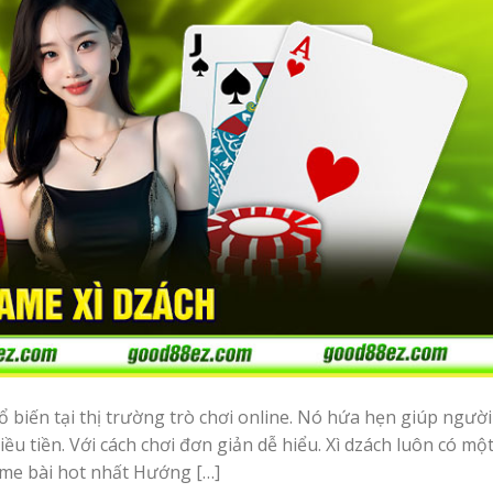
biến tại thị trường trò chơi online. Nó hứa hẹn giúp người
u tiền. Với cách chơi đơn giản dễ hiểu. Xì dzách luôn có mộ
me bài hot nhất Hướng […]